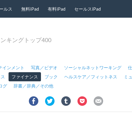
ールス
無料iPad
有料iPad
セールスiPad
リランキングトップ400
テインメント
写真／ビデオ
ソーシャルネットワーキング
ネス
ファイナンス
ブック
ヘルスケア／フィットネス
ミ
ログ
辞書／辞典／その他