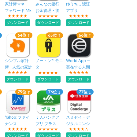
家計簿マネー
みんなの銀行-
ゆうちょ認証
フォワード ME
お金管理・後
アプリ
- 資産管理もこ
払い・残高確
ダウンロード
ダウンロード
ダウンロード
れ一つで
認ができるア
プリ
64位 ↑
65位 ↑
66位 ↑
シンプル家計
ノートン™ モニ
World App —
簿 - 人気の家計
ター
実在する人間
簿アプリ（か
のネットワー
ダウンロード
ダウンロード
ダウンロード
けいぼ）
ク
75位 ↑
76位 ↓
77位 ↓
Yahoo!ファイ
ＪＡバンクア
スミセイ・デ
ナンス
プリ プラス
ジタルコンシ
ェルジュ
ダウンロード
ダウンロード
ダウンロード