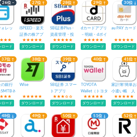
26位 −
27位 ↑
28位 ↑
29位 ↑
30位 ↓
ウォレッ
iSPEED - 楽天
SBI証券Plus -
dカードアプリ
au PAY カード
証券の株アプ
資産管理・投
－明細・dポイ
リ
資情報 -
ントが確認で
ンロード
ダウンロード
ダウンロード
ダウンロード
ダウンロード
きる！
37位 ↑
38位 ↑
39位 ↑
40位 ↑
41位 ↑
モの銀行
Wise
SBI証券 スマー
TOYOTA
家計簿!簡単お
SMTBネ
トアプリ
Wallet（トヨタ
小遣い帳 人
行 -銀行
ウォレット）
気の家計簿(か
ンロード
ダウンロード
ダウンロード
ダウンロード
ダウンロード
座開設
けいぼ)
48位 ↓
49位 ↑
50位 ↑
51位 ↓
52位 ↑