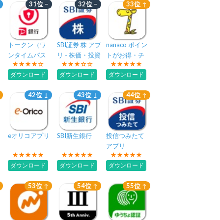
31位 −
32位 −
33位 ↑
トークン（ワ
SBI証券 株 アプ
nanaco ポイン
ンタイムパス
リ - 株価・投資
トがお得・チ
ワード） -
情報
ャージできる
ダウンロード
ダウンロード
ダウンロード
PayPay銀行
電子マネー/決
済
42位 ↓
43位 ↓
44位 ↑
eオリコアプリ
SBI新生銀行
投信つみたて
アプリ
ダウンロード
ダウンロード
ダウンロード
53位 ↑
54位 ↑
55位 ↑