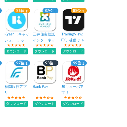
86位 ↑
87位 ↓
88位 ↑
Kyash（キャッ
三井住友信託
TradingView:
シュ）-チャー
インターネッ
FX、株価 チャ
ジ式Visaカード
トバンキング
ート・ビット
ダウンロード
ダウンロード
ダウンロード
コイン
97位 ↓
98位 −
99位 ↓
福岡銀行アプ
Bank Pay
JRキューポア
リ
プリ
ダウンロード
ダウンロード
ダウンロード