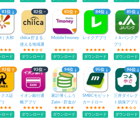
アプリ
81位 ↓
82位 −
83位 ↑
84位 ↓
85位 ↓
rt｜大和
chiica 貯まる、
MobileTmoney
レイクアプリ
ＪＡバンクア
使える地域通
プリ
貨アプリ「チ
ンロード
ダウンロード
ダウンロード
ダウンロード
ダウンロード
ーカ」
92位 ↑
93位 −
94位 ↓
95位 ↓
96位 ↓
ックス証
イオン銀行通
家計簿くふう
SMBCモビット
三井ダイレク
プリ
帳アプリ
Zaim - 貯金が
カードロー
ト損保アプリ
できる人気家
ン・ローン・
ンロード
ダウンロード
ダウンロード
ダウンロード
ダウンロード
計簿（かけい
キャッシング
ぼ）