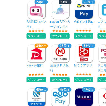
23位 ↓
24位 −
25位 ↓
PASMO（パス
region PAY - リ
VポイントPay
エア
モ）
ージョンペイ
ト
ダウンロード
ダウンロード
ダウンロード
ダウ
34位 ↑
35位 ↓
36位 ↓
PayPay銀行
三菱ＵＦＪ銀
ＭＤＣアプリ
ドコ
行
ドコモ
ット銀
ダウンロード
ダウンロード
ダウンロード
ダウ
の口
45位 ↓
46位 ↓
47位 ↓