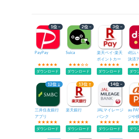
1位 −
2位 −
3位 −
PayPay
Suica
楽天ペイ-楽天
d払
ポイントカー
決済
ドも利用でき
キャ
ダウンロード
ダウンロード
ダウンロード
ダウ
るスマホ決済
スで
アプリ
12位 ↓
13位 ↑
14位 −
三井住友銀行
楽天銀行
JALマイレージ
au P
アプリ
バンク
ジや
できる
ダウンロード
ダウンロード
ダウンロード
ダウ
マホ
リ