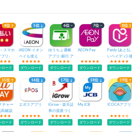
4位 ↑
5位 ↓
6位 −
7位 −
8位 ↑
い－スマホ
iAEON-イオン
ゆうちょ通帳
AEON Pay
Paidy (あと払
アプリ、
ペイも使え
アプリ-銀行 ア
いペイディ)-
ッシュレ
る！「アイイ
プリ
払いアプリ
ンロード
ダウンロード
ダウンロード
ダウンロード
ダウンロード
お支払い
オン」
15位 ↑
16位 ↓
17位 ↓
18位 ↓
19位 ↑
AY チャー
エポスアプリ
iGrow - 楽天証
MyJCB
ICOCAアプリ
残高確認
券の資産づく
auのス
りアプリ
ンロード
ダウンロード
ダウンロード
ダウンロード
ダウンロード
決済アプ