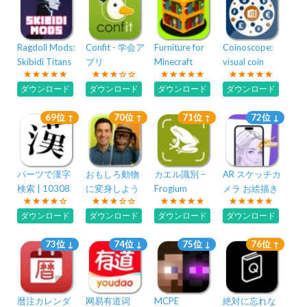
Ragdoll Mods:
Confit - 学会ア
Furniture for
Coinoscope:
Skibidi Titans
プリ
Minecraft
visual coin
search
ダウンロード
ダウンロード
ダウンロード
ダウンロード
69位 ↑
70位 ↑
71位 ↑
72位 ↓
パーツで漢字
おもしろ動物
カエル識別 –
AR スケッチカ
検索 | 10308
に変身しよう
Frogium
メラ お絵描き
字、21万単語
ダウンロード
ダウンロード
ダウンロード
ダウンロード
73位 ↓
74位 ↓
75位 ↓
76位 ↑
暦注カレンダ
网易有道词
MCPE
絶対に忘れな