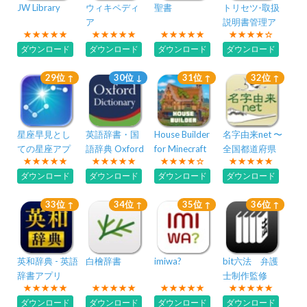
JW Library
ウィキペディ
聖書
トリセツ-取扱
ア
説明書管理ア
プリ
ダウンロード
ダウンロード
ダウンロード
ダウンロード
29位 ↑
30位 ↓
31位 ↑
32位 ↑
星座早見とし
英語辞書・国
House Builder
名字由来net 〜
ての星座アプ
語辞典 Oxford
for Minecraft
全国都道府県
リAR：Sky
Dictionary
PE
ランキングや
ダウンロード
ダウンロード
ダウンロード
ダウンロード
Tonight
家紋家系図
33位 ↑
34位 ↑
35位 ↑
36位 ↑
英和辞典 - 英語
白檜辞書
imiwa?
bit六法 弁護
辞書アプリ
士制作監修
ダウンロード
ダウンロード
ダウンロード
ダウンロード