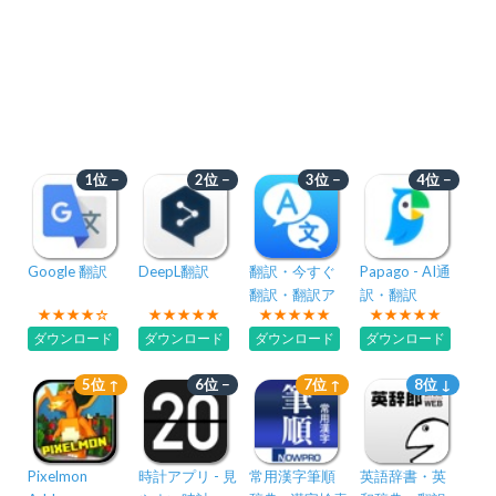
1位 −
2位 −
3位 −
4位 −
Google 翻訳
DeepL翻訳
翻訳・今すぐ
Papago - AI通
翻訳・翻訳ア
訳・翻訳
プリ と 通訳
ダウンロード
ダウンロード
ダウンロード
ダウンロード
5位 ↑
6位 −
7位 ↑
8位 ↓
Pixelmon
時計アプリ - 見
常用漢字筆順
英語辞書・英