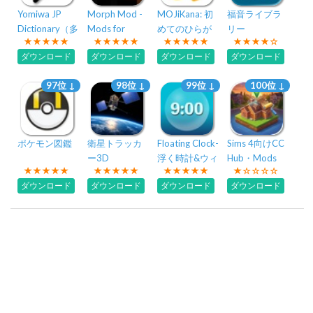
Yomiwa JP
Morph Mod -
MOJiKana: 初
福音ライブラ
Dictionary（多
Mods for
めてのひらが
リー
言語辞書）
Minecraft
な・カタカナ
ダウンロード
ダウンロード
ダウンロード
ダウンロード
練習
97位 ↓
98位 ↓
99位 ↓
100位 ↓
ポケモン図鑑
衛星トラッカ
Floating Clock-
Sims 4向けCC
ー3D
浮く時計&ウィ
Hub・Mods
ジェット
ダウンロード
ダウンロード
ダウンロード
ダウンロード