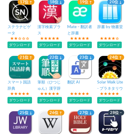
17位 ↑
18位 ↓
19位 ↑
20位 ↓
ステラナビゲ
漢字検索プラ
Mate – 翻訳者
辞書 by 物書堂
ータ
ス
と辞書
ダウンロード
ダウンロード
ダウンロード
ダウンロード
21位 ↑
22位 ↓
23位 ↓
24位 ↑
スマート国語
筆順（ひつじ
翻訳 AI
Solar Walk Lite
辞典
ゅん）漢字辞
- プラネタリウ
典
ム 3D
ダウンロード
ダウンロード
ダウンロード
ダウンロード
25位 ↓
26位 ↑
27位 ↓
28位 −