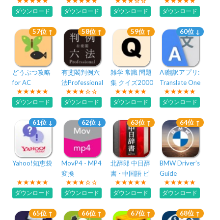
同時 通訳
Dictionary
音声翻訳・AI
ダウンロード
ダウンロード
ダウンロード
ダウンロード
通訳・会議-
57位 ↑
58位 ↑
59位 ↑
60位 ↓
どうぶつ攻略
有斐閣判例六
雑学 常識 問題
AI翻訳アプリ:
for AC
法Professional
集 クイズ2000
Translate One
ダウンロード
ダウンロード
ダウンロード
ダウンロード
61位 ↓
62位 ↓
63位 ↑
64位 ↑
Yahoo!知恵袋
MovP4 - MP4
北辞郎 中日辞
BMW Driver's
変換
書 - 中国語 ピ
Guide
ンイン HSK対
ダウンロード
ダウンロード
ダウンロード
ダウンロード
策
65位 ↑
66位 ↑
67位 ↑
68位 ↑