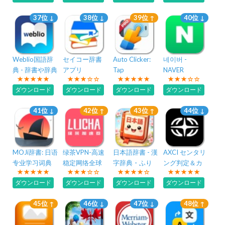
37位 ↓
38位 ↓
39位 ↑
40位 ↓
Weblio国語辞
セイコー辞書
Auto Clicker:
네이버 -
典 - 辞書や辞典
アプリ
Tap
NAVER
を多数掲載
Automation
ダウンロード
ダウンロード
ダウンロード
ダウンロード
41位 ↓
42位 ↑
43位 ↑
44位 ↓
MOJi辞書: 日语
绿茶VPN-高速
日本語辞書 - 漢
AXCI センタリ
专业学习词典
稳定网络全球
字辞典・ふり
ング判定＆カ
加速器-快连
がな・語彙学
ード管理
ダウンロード
ダウンロード
ダウンロード
ダウンロード
VPN安全稳定
習・翻訳アプ
リ
45位 ↑
46位 ↓
47位 ↓
48位 ↑