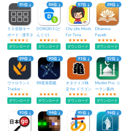
85位 ↓
86位 ↓
87位 ↓
88位 ↓
５０音順キー
DONGRI S (ど
City Life: Mods
Dhamma
ボード - 漢字タ
んぐり)
For Toca
Payeik
イピング練習
ダウンロード
ダウンロード
ダウンロード
ダウンロード
89位 ↓
90位 ↓
91位 ↓
92位 ↓
ヴァロラント
88星座図鑑
オタクイズ検
Muslim Pro: コ
Tracker -
定 for ドラゴン
ーラン案内
Valking.gg
ボール
ダウンロード
ダウンロード
ダウンロード
ダウンロード
93位 ↓
94位 ↓
95位 ↓
96位 ↓