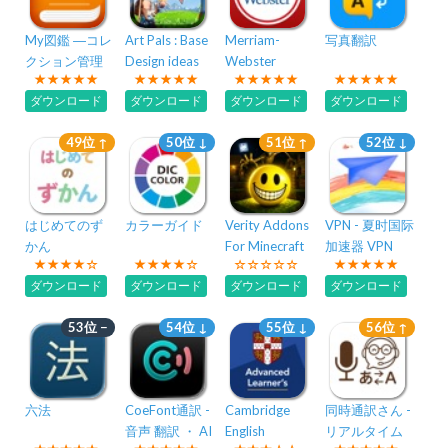
My図鑑 ―コレ
Art Pals : Base
Merriam-
写真翻訳
クション管理
Design ideas
Webster
アプリ―
Dictionary
ダウンロード
ダウンロード
ダウンロード
ダウンロード
49位 ↑
50位 ↓
51位 ↑
52位 ↓
はじめてのず
カラーガイド
Verity Addons
VPN - 夏时国际
かん
For Minecraft
加速器 VPN
ダウンロード
ダウンロード
ダウンロード
ダウンロード
53位 −
54位 ↓
55位 ↓
56位 ↑
六法
CoeFont通訳 -
Cambridge
同時通訳さん -
音声 翻訳 ・ AI
English
リアルタイム