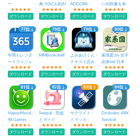
ー
典-10亿人的AI
ADDONS -
いAI辞書＆単
查词翻译助手
Morph Mods
語帳 - ディクト
ダウンロード
ダウンロード
ダウンロード
ダウンロード
77位 ↓
78位 ↓
79位 ↓
80位 ↓
年間カレンダ
MMBookshelf
よみあげくん -
家系図 by 名字
ー + ウィジェ
テキスト読み
由来net 日本
ット
上げ
No.1 150万人
ダウンロード
ダウンロード
ダウンロード
ダウンロード
81位 ↓
82位 ↓
83位 ↑
84位 ↓
HappyMood -
Sewpal - 型紙
サテライト・
Dododex: ARK
All Games
とガイド
トラッカ：
Survival
Library
Track ISS,
Ascended
ダウンロード
ダウンロード
ダウンロード
ダウンロード
Starlink