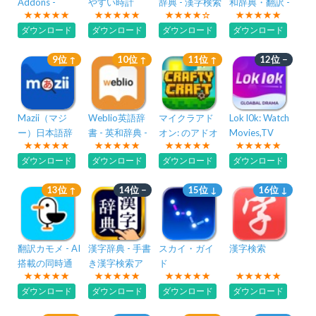
Addons -
やすい時計
辞典 - 漢字検索
和辞典・翻訳 -
Minecraft PE
英辞郎 on the
ダウンロード
ダウンロード
ダウンロード
ダウンロード
WEB
9位 ↑
10位 ↑
11位 ↑
12位 −
Mazii（マジ
Weblio英語辞
マイクラアド
Lok l0k: Watch
ー）日本語辞
書 - 英和辞典 -
オン: のアドオ
Movies,TV
書・漢字検
和英辞典を多
ンとスキンの
Drama
ダウンロード
ダウンロード
ダウンロード
ダウンロード
索・翻訳
数掲載
作成者マイン
クラフト
13位 ↑
14位 −
15位 ↓
16位 ↓
翻訳カモメ - AI
漢字辞典 - 手書
スカイ・ガイ
漢字検索
搭載の同時通
き漢字検索ア
ド
訳・音声・動
プリ
ダウンロード
ダウンロード
ダウンロード
ダウンロード
画翻訳アプリ