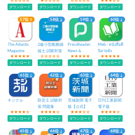
策
工事,建設機械,
ダウンロード
ダウンロード
ダウンロード
ダウンロード
電気通信工事
等
57位 ↑
58位 ↓
59位 ↓
60位 ↓
The Atlantic
2級小型船舶操
PressReader:
Meb : หนังสือดี
Magazine
縦士 試験対策
News &
นิยายดัง
問題集
Magazines
ダウンロード
ダウンロード
ダウンロード
ダウンロード
61位 ↓
62位 ↓
63位 ↓
64位 ↓
キジクル
防災士 試験対
茨城新聞 電子
日刊工業新聞
策 問題集
版【公式】
電子版
ダウンロード
ダウンロード
ダウンロード
ダウンロード
65位 ↓
66位 ↓
67位 ↓
68位 ↓