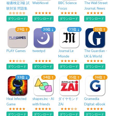
秘書検定3級 試
WebNovel
BBC Science
The Wall Street
験対策 問題集
Focus
Journal. News
Magazine
ダウンロード
ダウンロード
ダウンロード
ダウンロード
29位 ↑
30位 ↓
31位 ↓
32位 ↑
PLAY Games
tweetpd
Journal Le
The Guardian -
Monde
UK & World
News
ダウンロード
ダウンロード
ダウンロード
ダウンロード
33位 ↓
34位 ↑
35位 ↑
36位 ↑
Heal Infected
shapes.inc - AI
ダイヤモンド
Gramedia
Game
with friends
ZAi
Digital: eBook
ダウンロード
ダウンロード
ダウンロード
ダウンロード