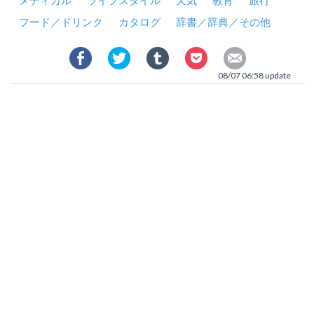
メディカル
ライフスタイル
天気
教育
旅行
フード／ドリンク
カタログ
辞書／辞典／その他
08/07 06:58 update