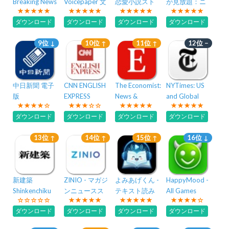
Breaking News
Voicepaper 文
恋愛小説スト
が見放題：ニ
章や英語テキ
ーリー読書ア
ュース視聴&見
ダウンロード
ダウンロード
ダウンロード
ダウンロード
ストの音読
プリ
逃しドラマ
9位 ↓
10位 ↑
11位 ↑
12位 −
中日新聞 電子
CNN ENGLISH
The Economist:
NYTimes: US
版
EXPRESS
News &
and Global
Analysis
News
ダウンロード
ダウンロード
ダウンロード
ダウンロード
13位 ↑
14位 ↑
15位 ↑
16位 ↓
新建築
ZINIO - マガジ
よみあげくん -
HappyMood -
Shinkenchiku
ンニュースス
テキスト読み
All Games
タンド
上げ
Library
ダウンロード
ダウンロード
ダウンロード
ダウンロード