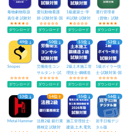
毒物劇物取扱
愛玩動物看護
1級建築士-学
運行管理者
責任者 試験対
師-試験対策-国
科試験-試験対
（貨物）試験
策 問題集
家資格
策-国家資格
対策 問題集
ダウンロード
ダウンロード
ダウンロード
ダウンロード
49位 ↓
50位 ↓
51位 ↓
52位 ↓
Snopes
労働衛生コン
2級土木施工管
1級ボイラー技
サルタント-試
理技士-鋼構造
士-試験対策-国
験対策-国家資
物塗装-試験対
家資格 ボイラ
ダウンロード
ダウンロード
ダウンロード
ダウンロード
格
策-国家資格
ー技士
53位 ↓
54位 ↑
55位 ↓
56位 ↓
Metal Hammer
法務2級 銀行業
施工管理技士-
岩手日報デジ
務検定 試験対
建築,土木,電気
タル版