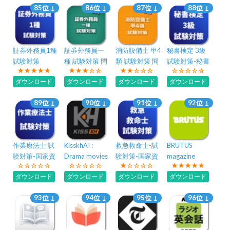
85位 ↓
86位 ↓
87位 ↓
88位 ↓
証券外務員1種
証券外務員一
消防設備士 甲4
秘書検定 3級
試験対策
種 試験対策 問
類 試験対策 問
試験対策-秘書
題集
題集
技能検定 3級
ダウンロード
ダウンロード
ダウンロード
ダウンロード
89位 ↓
90位 ↓
91位 ↓
92位 ↓
作業療法士 試
KisskhAI :
救急救命士-試
BRUTUS
験対策-国家資
Drama movies
験対策-国家資
magazine
格
Pal
格
ダウンロード
ダウンロード
ダウンロード
ダウンロード
93位 ↓
94位 ↓
95位 ↓
96位 ↓