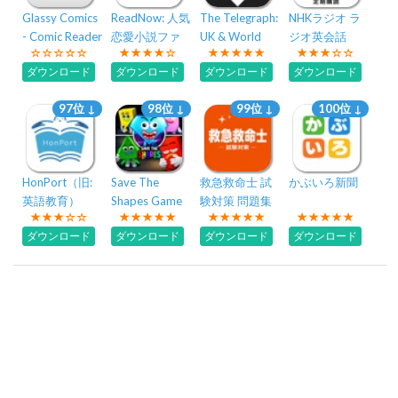
Glassy Comics
ReadNow: 人気
The Telegraph:
NHKラジオ ラ
- Comic Reader
恋愛小説ファ
UK & World
ジオ英会話
ンタジー読み
News
ダウンロード
ダウンロード
ダウンロード
ダウンロード
放題
97位 ↓
98位 ↓
99位 ↓
100位 ↓
HonPort（旧:
Save The
救急救命士 試
かぶいろ新聞
英語教育）
Shapes Game
験対策 問題集
ダウンロード
ダウンロード
ダウンロード
ダウンロード