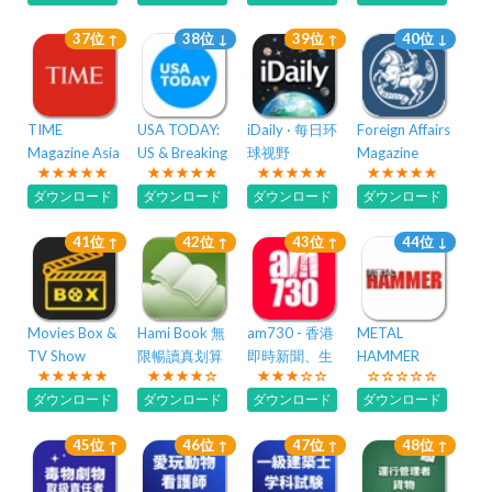
37位 ↑
38位 ↓
39位 ↑
40位 ↓
TIME
USA TODAY:
iDaily · 每日环
Foreign Affairs
Magazine Asia
US & Breaking
球视野
Magazine
News
ダウンロード
ダウンロード
ダウンロード
ダウンロード
41位 ↑
42位 ↑
43位 ↑
44位 ↓
Movies Box &
Hami Book 無
am730 - 香港
METAL
TV Show
限暢讀真划算
即時新聞、生
HAMMER
活資訊、財經
ダウンロード
ダウンロード
ダウンロード
ダウンロード
地產及專欄
45位 ↑
46位 ↑
47位 ↑
48位 ↑