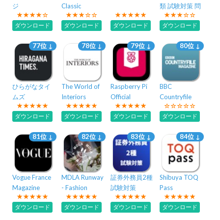
ジ
Classic
類 試験対策 問
題集
ダウンロード
ダウンロード
ダウンロード
ダウンロード
77位 ↓
78位 ↓
79位 ↓
80位 ↓
ひらがなタイ
The World of
Raspberry Pi
BBC
ムズ
Interiors
Official
Countryfile
Magazine
Magazine
ダウンロード
ダウンロード
ダウンロード
ダウンロード
81位 ↓
82位 ↓
83位 ↓
84位 ↓
Vogue France
MDLA Runway
証券外務員2種
Shibuya TOQ
Magazine
- Fashion
試験対策
Pass
Design
ダウンロード
ダウンロード
ダウンロード
ダウンロード