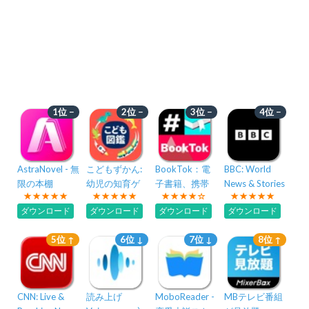
1位 −
2位 −
3位 −
4位 −
AstraNovel - 無
こどもずかん:
BookTok：電
BBC: World
限の本棚
幼児の知育ゲ
子書籍、携帯
News & Stories
ーム、動物・
小説や人気
ダウンロード
ダウンロード
ダウンロード
ダウンロード
のりもの・こ
Web小説読み
とば図鑑
放題
5位 ↑
6位 ↓
7位 ↓
8位 ↑
CNN: Live &
読み上げ
MoboReader -
MBテレビ番組