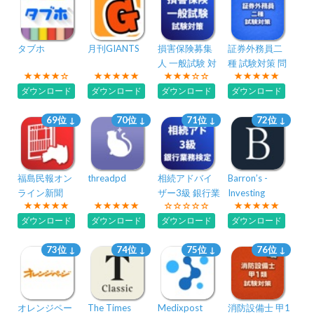
タブホ
月刊GIANTS
損害保険募集
証券外務員二
人 一般試験 対
種 試験対策 問
策
題集
ダウンロード
ダウンロード
ダウンロード
ダウンロード
69位 ↓
70位 ↓
71位 ↓
72位 ↓
福島民報オン
threadpd
相続アドバイ
Barron’s -
ライン新聞
ザー3級 銀行業
Investing
務検定 試験対
Insights
ダウンロード
ダウンロード
ダウンロード
ダウンロード
策
73位 ↓
74位 ↓
75位 ↓
76位 ↓
オレンジペー
The Times
Medixpost
消防設備士 甲1