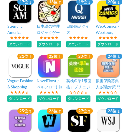
17位 ↓
18位 ↑
19位 ↓
20位 ↓
Scientific
日本語の推理
日経脳活クイ
WebComics -
American
ロジックゲー
ズ
Webtoon,
ム『マトリッ
Manga
ダウンロード
ダウンロード
ダウンロード
ダウンロード
クス論理パズ
ル』
21位 ↑
22位 ↑
23位 ↑
24位 ↓
Vogue: Fashion
NovelFlow(ノ
英検®準1級面
損害保険募集
& Shopping
ベルフロー)-無
接アプリ ニジ
人 試験対策 問
限の本
パス！二次試
題集
ダウンロード
ダウンロード
ダウンロード
ダウンロード
験英語トレー
ニング
25位 ↑
26位 ↑
27位 ↑
28位 ↓