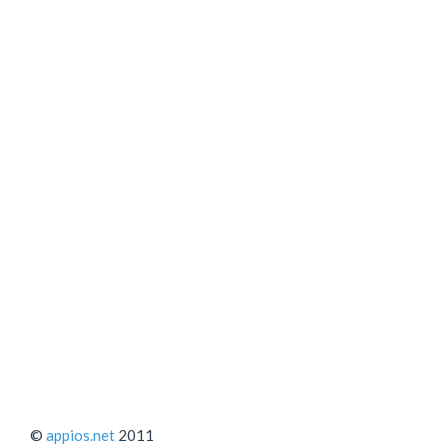
©
appios.net
2011