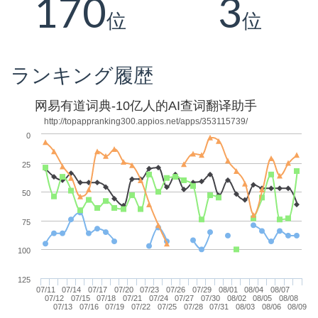
170
3
位
位
ランキング履歴
网易有道词典-10亿人的AI查词翻译助手
http://topappranking300.appios.net/apps/353115739/
0
25
50
75
100
125
07/11
07/14
07/17
07/20
07/23
07/26
07/29
08/01
08/04
08/07
07/12
07/15
07/18
07/21
07/24
07/27
07/30
08/02
08/05
08/08
07/13
07/16
07/19
07/22
07/25
07/28
07/31
08/03
08/06
08/09