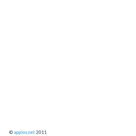
©
appios.net
2011