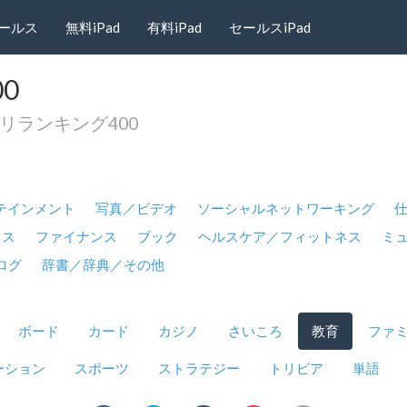
ールス
無料iPad
有料iPad
セールスiPad
00
アプリランキング400
テインメント
写真／ビデオ
ソーシャルネットワーキング
ネス
ファイナンス
ブック
ヘルスケア／フィットネス
ミ
ログ
辞書／辞典／その他
ボード
カード
カジノ
さいころ
教育
ファ
ーション
スポーツ
ストラテジー
トリビア
単語