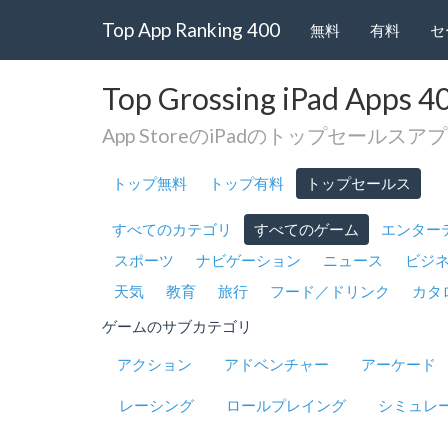
Top App Ranking 400
無料
有料
セ
Top Grossing iPad Apps 4
App StoreのiPadのトップセールス
トップ無料
トップ有料
トップセールス
すべてのカテゴリ
すべてのゲーム
エンター
スポーツ
ナビゲーション
ニュース
ビジ
天気
教育
旅行
フード／ドリンク
カタ
ゲームのサブカテゴリ
アクション
アドベンチャー
アーケード
レーシング
ロールプレイング
シミュレ