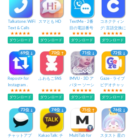
Talkatone: WiFi
スマとも HD
TextMe - 2番
コネクティン
Text & Calls
目の電話番号
グ: 言語交換に
も、ひまつぶ
ダウンロード
ダウンロード
ダウンロード
ダウンロード
しにも
69位 ↓
70位 ↑
71位 ↓
72位 ↓
Repost+ for
ふわもこSNS
IMVU - 3D ア
Gaze - ライブ
Instagram .
バター ソーシ
ビデオチャッ
ャル アプリ
トアプリ
ダウンロード
ダウンロード
ダウンロード
ダウンロード
73位 ↓
74位 ↓
75位 ↑
76位 ↓
チャットアプ
KakaoTalk: チ
MultiTab for
スタスト 星の