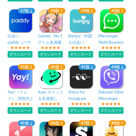
37位 ↓
38位 ↑
39位 ↑
40位 ↑
出会い
Gamee - No.1
Bumpy - 外国
Messenger
paddy（パデ
ゲーム友達募
人出会い
Multi Business
ィ）-マッチン
集アプリ
ダウンロード
ダウンロード
ダウンロード
ダウンロード
グアプリ・デ
ート/恋活
41位 ↑
42位 ↑
43位 ↓
44位 ↓
Yay!（イェ
Azar-チャット
iStory for
Rakuten Viber
イ）- 同世代と
＆友達探し
Instagram
Messenger
趣味の通話コ
ダウンロード
ダウンロード
ダウンロード
ダウンロード
ミュニティ
45位 ↓
46位 ↑
47位 ↑
48位 ↑