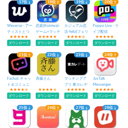
17位 ↓
18位 ↑
19位 ↓
20位 ↑
Weverse - アー
恋庭(Koiniwa)-
カジュアル恋
Poppo Live - ラ
ティストとつ
ゲーム×マッチ
活-feliz(フェリ
イブ配信
ながろう！
ング-
ース)-出会いマ
ダウンロード
ダウンロード
ダウンロード
ダウンロード
チアプ
21位 ↑
22位 ↓
23位 ↓
24位 ↑
Fachat: チャッ
斉藤さん
マッチングア
JusTalk
ト＆コミュニ
プリ 東カレデ
Messenger
ティ
ート -出会い・
Kids
ダウンロード
ダウンロード
ダウンロード
ダウンロード
恋活・婚活
25位 ↓
26位 ↑
27位 ↓
28位 ↓