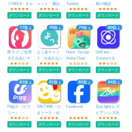
リORCA - オル
ャット・通話
Tumblr
島の物語
カ
ダウンロード
ダウンロード
ダウンロード
ダウンロード
77位 ↓
78位 ↓
79位 ↓
80位 ↓
即ラブ-ご近所
よっ友チャッ
Haza - Group
UniFans -
大人出会いマ
ト - 出会わない
Voice Chat
Creators &
ッチングアプ
系チャットト
Rooms
Fans App
ダウンロード
ダウンロード
ダウンロード
ダウンロード
リ
ークアプリ
81位 ↓
82位 ↓
83位 ↓
84位 ↓
Pigg U （ピグ
ON TIME・ひ
Facebook
Zoe: lgbt レズ
ユー）
まトーク・出
ビアン レズ出
会いチャット
会い - レインボ
ダウンロード
ダウンロード
ダウンロード
ダウンロード
アプリ
ー