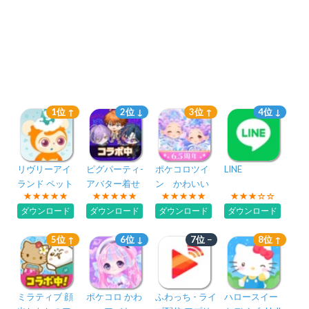
1位 ↑
2位 ↓
3位 ↑
4位 ↓
リヴリーアイ
ピグパーティ-
ポケコロツイ
LINE
ランド ペット
アバター着せ
ン かわいい
と暮らす小さ
替えゲーム
ふたごのアバ
ダウンロード
ダウンロード
ダウンロード
ダウンロード
な箱庭サイズ
ター着せ替え
の島
ゲーム
5位 ↑
6位 ↓
7位 −
8位 ↑
ミラティブ 顔
ポケコロ かわ
ふわっち - ライ
ハロースイー