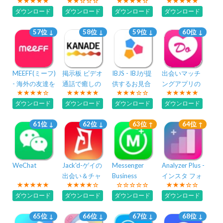
画ダウンロー
活・マッチン
Live
ダウンロード
ダウンロード
ダウンロード
ダウンロード
ド
グアプリ
57位 ↓
58位 ↓
59位 ↓
60位 ↓
MEEFF(ミーフ)
掲示板 ビデオ
IBJS - IBJが提
出会いマッチ
- 海外の友達を
通話で癒しの
供するお見合
ングアプリの
作ろう
時間
いシステム
決定版！！ど
ダウンロード
ダウンロード
ダウンロード
ダウンロード
KANADE(かな
きゅーん
で)
61位 ↓
62位 ↓
63位 ↑
64位 ↑
WeChat
Jack'd-ゲイの
Messenger
Analyzer Plus -
出会い＆チャ
Business
インスタ フォ
ット
ローチェック
ダウンロード
ダウンロード
ダウンロード
ダウンロード
65位 ↓
66位 ↓
67位 ↓
68位 ↓