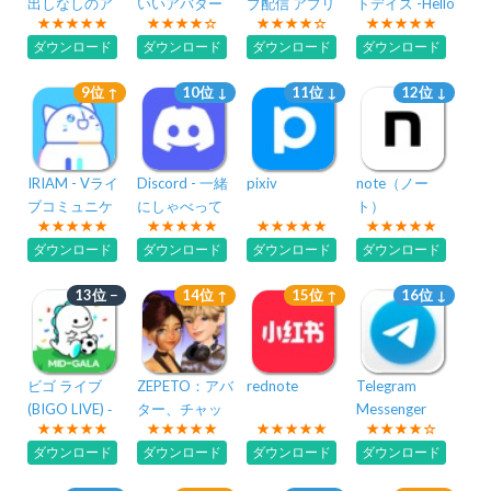
出しなしのア
いいアバター
ブ配信 アプリ
トデイズ -Hello
バターでゲー
着せ替えアプ
Sweet Days-
ダウンロード
ダウンロード
ダウンロード
ダウンロード
ム・ライブ配
リ
信
9位 ↑
10位 ↓
11位 ↓
12位 ↓
IRIAM - Vライ
Discord - 一緒
pixiv
note（ノー
ブコミュニケ
にしゃべって
ト）
ーションアプ
遊んで集まろ
ダウンロード
ダウンロード
ダウンロード
ダウンロード
リ
う
13位 −
14位 ↑
15位 ↑
16位 ↓
ビゴ ライブ
ZEPETO：アバ
rednote
Telegram
(BIGO LIVE) ‐
ター、チャッ
Messenger
ライブ配信 ア
ト、ライブ
ダウンロード
ダウンロード
ダウンロード
ダウンロード
プリ