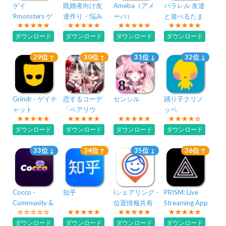
ゲイ
既婚者向け友
Ameba（アメ
パラレル 友達
9monsters ゲ
達作り・悩み
ーバ）
と遊べるたま
イの出会いチ
相談SNSアプ
り場アプリ
ダウンロード
ダウンロード
ダウンロード
ダウンロード
ャット
リ-Aventure-
29位 ↑
30位 ↑
31位 ↓
32位 ↓
Grindr - ゲイチ
恋するコーデ
センシル
踊り子クリノ
ャット
「ペアリウ
ッペ
ム」アバター
ダウンロード
ダウンロード
ダウンロード
ダウンロード
着せ替え・結
婚できるゲー
33位 ↓
34位 ↑
35位 ↓
36位 ↑
ム
Cocco -
知乎
iシェアリング -
PRISM: Live
Community &
位置情報共有
Streaming App
Group Chat
GPS 電話 追跡
ダウンロード
ダウンロード
ダウンロード
ダウンロード
アプリ