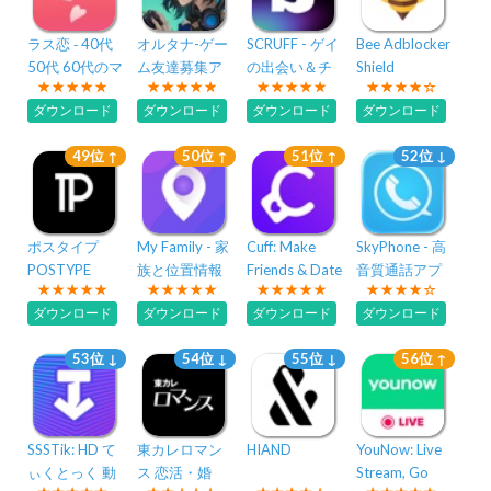
ラス恋 ‐ 40代
オルタナ-ゲー
SCRUFF - ゲイ
Bee Adblocker
50代 60代のマ
ム友達募集ア
の出会い＆チ
Shield
ッチングアプ
プリ
ャット
ダウンロード
ダウンロード
ダウンロード
ダウンロード
リ・出会い
49位 ↑
50位 ↑
51位 ↑
52位 ↓
ポスタイプ
My Family - 家
Cuff: Make
SkyPhone - 高
POSTYPE
族と位置情報
Friends & Date
音質通話アプ
共有アプリ、
リ
ダウンロード
ダウンロード
ダウンロード
ダウンロード
自分の電話
53位 ↓
54位 ↓
55位 ↓
56位 ↑
SSSTik: HD て
東カレロマン
HIAND
YouNow: Live
ぃくとっく 動
ス 恋活・婚
Stream, Go