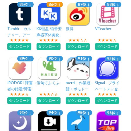
85位 ↓
86位 ↑
87位 ↓
88位 ↓
Tumblr – カル
KK键盘-语音变
微博
VTeacher
チャー、アー
声器字体美化
ト、カオス
表情包输入法
ダウンロード
ダウンロード
ダウンロード
ダウンロード
89位 ↓
90位 ↓
91位 ↓
92位 ↓
IRODORI-障害
俳句てふてふ
merci｜作業通
Signal - プライ
者の婚活/障害
話・ポモドー
ベートメッセ
者の出会いマ
ロ・スマホ制
ンジャー
ダウンロード
ダウンロード
ダウンロード
ダウンロード
ッチングアプ
限・友達作り
リ
93位 ↓
94位 ↓
95位 ↓
96位 ↓