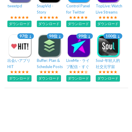
tweetpd
SnapVid -
Control Panel
TopLive: Watch
Story
for Twitter
Live Streams
Downloader
ダウンロード
ダウンロード
ダウンロード
ダウンロード
97位 ↓
98位 ↓
99位 ↓
100位 ↓
出会いアプリ
Buffer: Plan &
LiveMe - ライ
Soul-年轻人的
HIT
Schedule Posts
ブ配信・すぐ
社交元宇宙
配信
ダウンロード
ダウンロード
ダウンロード
ダウンロード