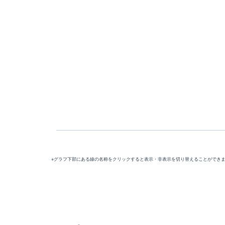
※グラフ下部にある線の名称をクリックすると表示・非表示を切り替えることができ