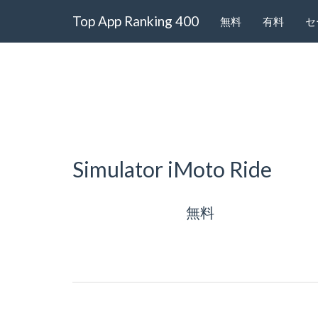
Top App Ranking 400
無料
有料
セ
Simulator iMoto Ride
無料