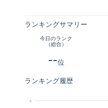
ランキングサマリー
今日のランク
（総合）
--
位
ランキング履歴
0