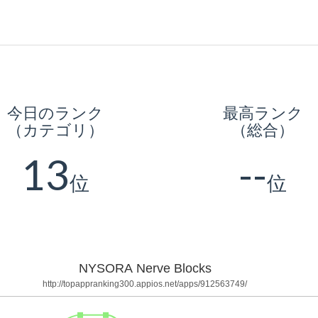
今日のランク
最高ランク
（カテゴリ）
（総合）
13
--
位
位
NYSORA Nerve Blocks
http://topappranking300.appios.net/apps/912563749/