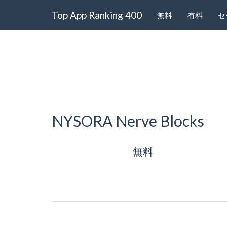
Top App Ranking 400
無料
有料
セ
NYSORA Nerve Blocks
無料