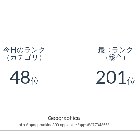
今日のランク
最高ランク
（カテゴリ）
（総合）
48
201
位
位
Geographica
http://topappranking300.appios.net/apps/887734855/