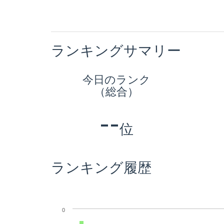
ランキングサマリー
今日のランク
（総合）
--
位
ランキング履歴
0