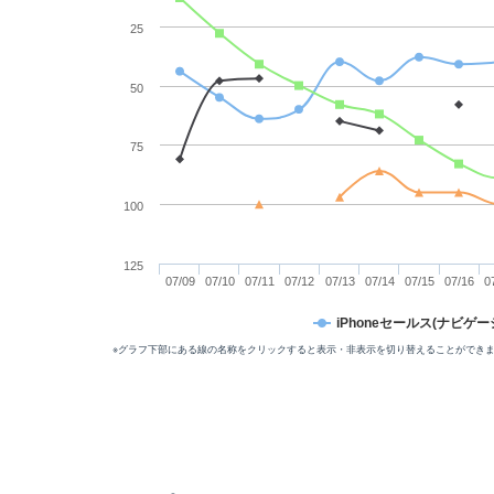
25
50
75
100
125
07/09
07/10
07/11
07/12
07/13
07/14
07/15
07/16
0
iPhoneセールス(ナビゲー
※グラフ下部にある線の名称をクリックすると表示・非表示を切り替えることができ