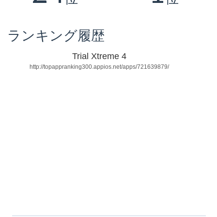
ランキング履歴
Trial Xtreme 4
http://topappranking300.appios.net/apps/721639879/