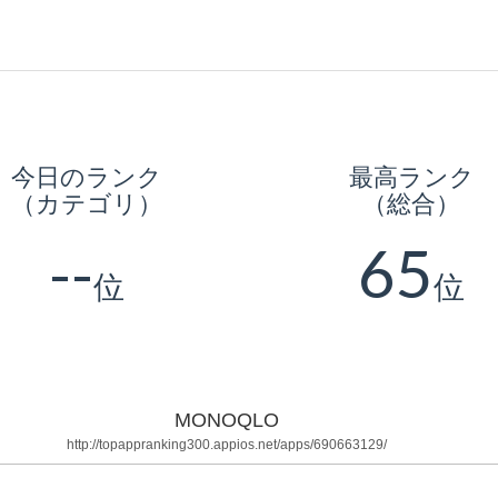
今日のランク
最高ランク
（カテゴリ）
（総合）
--
65
位
位
MONOQLO
http://topappranking300.appios.net/apps/690663129/