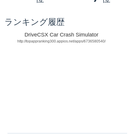
ランキング履歴
DriveCSX Car Crash Simulator
http://topappranking300.appios.net/apps/6736580540/