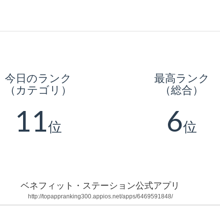
今日のランク
最高ランク
（カテゴリ）
（総合）
11
6
位
位
ベネフィット・ステーション公式アプリ
http://topappranking300.appios.net/apps/6469591848/