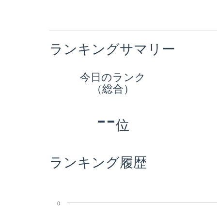
ランキングサマリー
今日のランク
（総合）
--
位
ランキング履歴
0