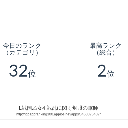
今日のランク
最高ランク
（カテゴリ）
（総合）
32
2
位
位
L戦国乙女4 戦乱に閃く炯眼の軍師
http://topappranking300.appios.net/apps/6463375487/