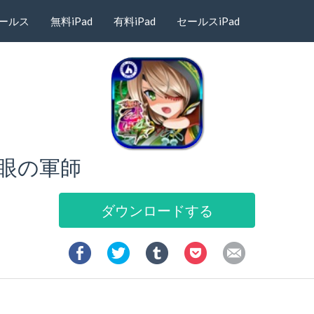
ールス
無料iPad
有料iPad
セールスiPad
炯眼の軍師
ダウンロードする