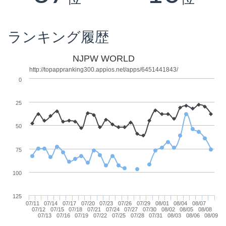
ランキング履歴
NJPW WORLD
http://topappranking300.appios.net/apps/6451441843/
0
25
50
75
100
125
07/11
07/14
07/17
07/20
07/23
07/26
07/29
08/01
08/04
08/07
07/12
07/15
07/18
07/21
07/24
07/27
07/30
08/02
08/05
08/08
07/13
07/16
07/19
07/22
07/25
07/28
07/31
08/03
08/06
08/09