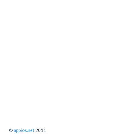
©
appios.net
2011