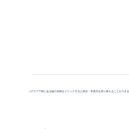
※グラフ下部にある線の名称をクリックすると表示・非表示を切り替えることができ