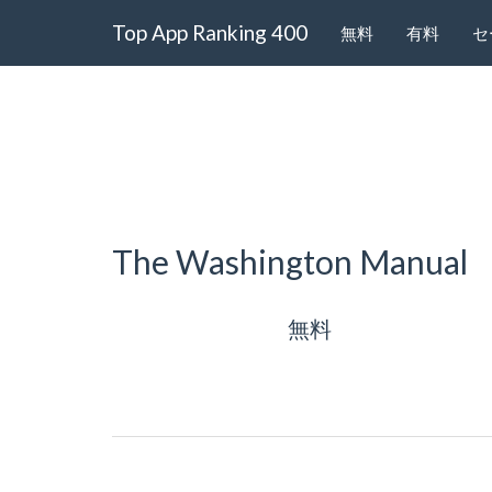
Top App Ranking 400
無料
有料
セ
The Washington Manual
無料