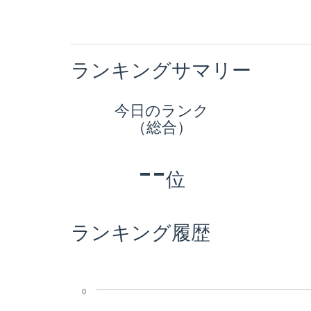
ランキングサマリー
今日のランク
（総合）
--
位
ランキング履歴
0