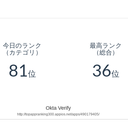
今日のランク
最高ランク
（カテゴリ）
（総合）
81
36
位
位
Okta Verify
http://topappranking300.appios.net/apps/490179405/