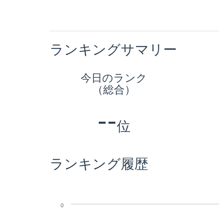
ランキングサマリー
今日のランク
（総合）
--
位
ランキング履歴
0