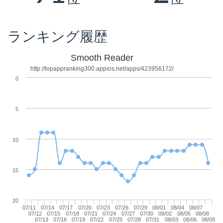
ランキング履歴
Smooth Reader
http://topappranking300.appios.net/apps/423956172/
0
5
10
15
20
07/11
07/14
07/17
07/20
07/23
07/26
07/29
08/01
08/04
08/07
07/12
07/15
07/18
07/21
07/24
07/27
07/30
08/02
08/05
08/08
07/13
07/16
07/19
07/22
07/25
07/28
07/31
08/03
08/06
08/09