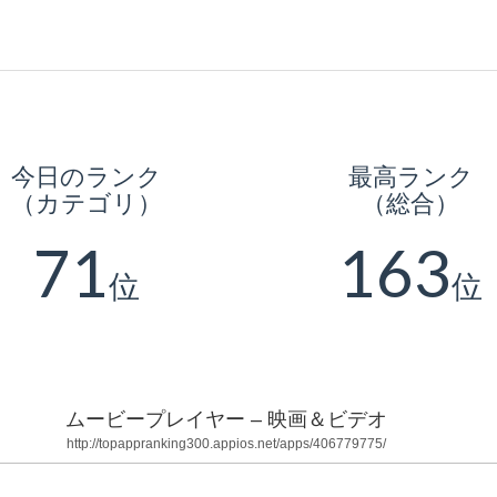
今日のランク
最高ランク
（カテゴリ）
（総合）
71
163
位
位
ムービープレイヤー – 映画＆ビデオ
http://topappranking300.appios.net/apps/406779775/