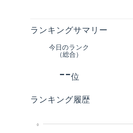
ランキングサマリー
今日のランク
（総合）
--
位
ランキング履歴
0