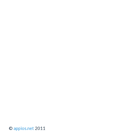
©
appios.net
2011