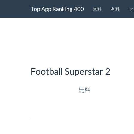
Top App Ranking 400
無料
有料
セ
Football Superstar 2
無料