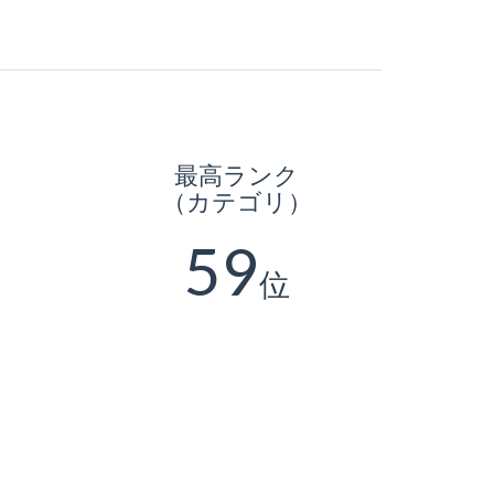
最高ランク
（カテゴリ）
59
位