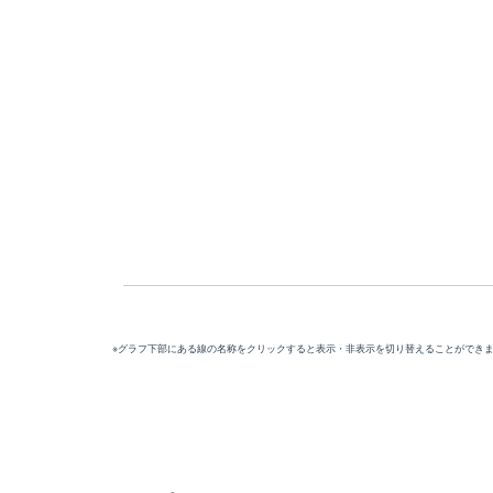
※グラフ下部にある線の名称をクリックすると表示・非表示を切り替えることができ