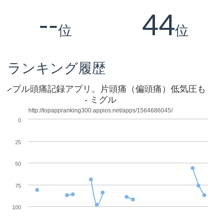
--
44
位
位
ランキング履歴
シンプル頭痛記録アプリ。片頭痛（偏頭痛）低気圧も
- ミグル
http://topappranking300.appios.net/apps/1564686045/
0
25
50
75
100