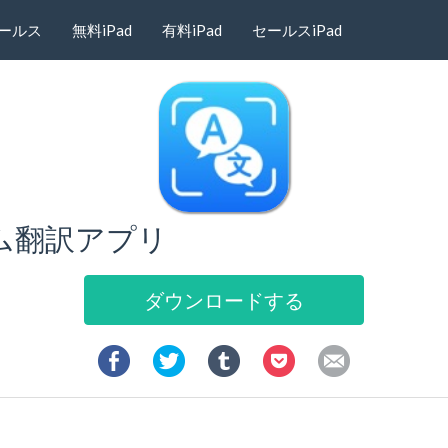
ールス
無料iPad
有料iPad
セールスiPad
イム翻訳アプリ
ダウンロードする