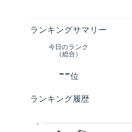
ランキングサマリー
今日のランク
（総合）
--
位
ランキング履歴
0