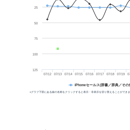
25
50
75
100
125
07/12
07/13
07/14
07/15
07/16
07/17
07/18
07/19
0
iPhoneセールス(辞書／辞典／その
※グラフ下部にある線の名称をクリックすると表示・非表示を切り替えることができ