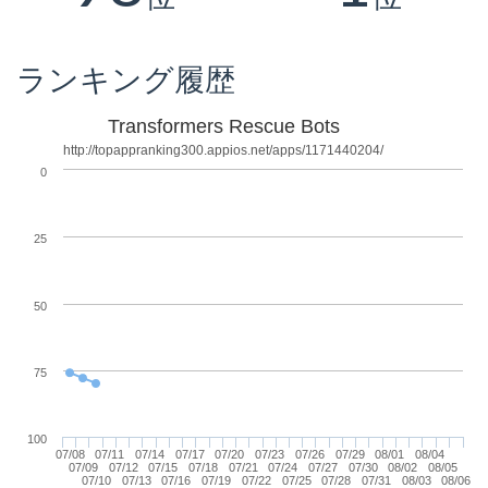
ランキング履歴
Transformers Rescue Bots
http://topappranking300.appios.net/apps/1171440204/
0
25
50
75
100
07/08
07/11
07/14
07/17
07/20
07/23
07/26
07/29
08/01
08/04
07/09
07/12
07/15
07/18
07/21
07/24
07/27
07/30
08/02
08/05
07/10
07/13
07/16
07/19
07/22
07/25
07/28
07/31
08/03
08/06