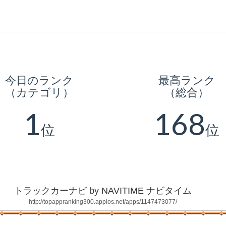
今日のランク
最高ランク
（カテゴリ）
（総合）
1
168
位
位
トラックカーナビ by NAVITIME ナビタイム
http://topappranking300.appios.net/apps/1147473077/